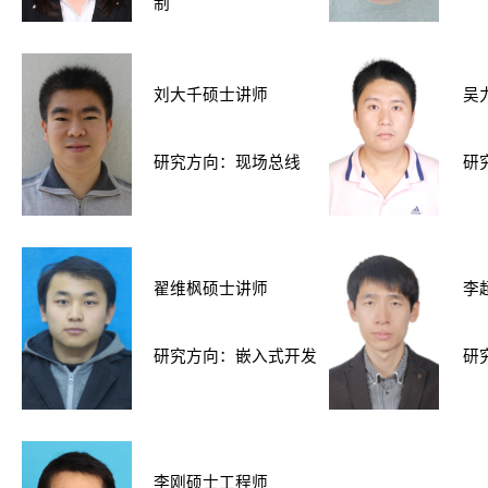
制
刘大千
硕士
讲师
吴
研究方向：现场总线
研
翟维枫
硕士
讲师
李
研究方向：嵌入式开发
研
李刚
硕士
工程师