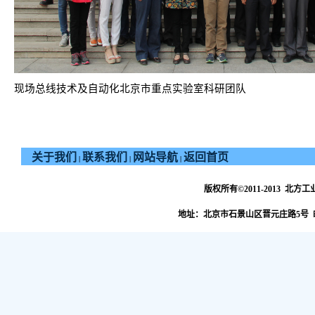
现场总线技术及自动化北京市重点实验室科研团队
关于我们
联系我们
网站导航
返回首页
|
|
|
版权所有©2011-2013 
地址：北京市石景山区晋元庄路5号 邮编：1001