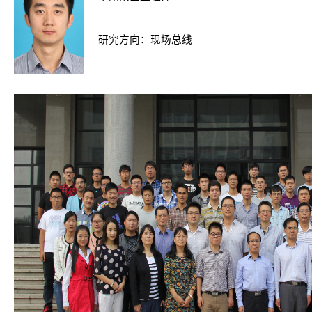
研究方向：现场总线