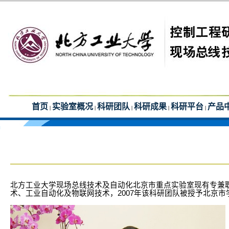
首页
实验室概况
科研团队
科研成果
科研平台
产品
|
|
|
|
|
北方工业大学现场总线技术及自动化北京市重点实验室现有专兼
术、工业自动化及物联网技术，
2007
年该科研团队被授予北京市