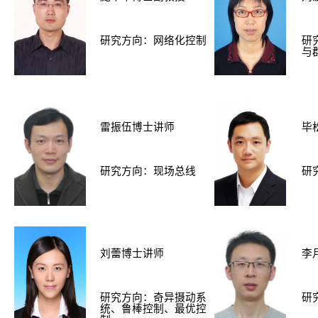
研究方向：网络化控制
研
与
雷振伍
博士
讲师
毕
研究方向：现场总线
研
刘蕾
博士
讲师
李
研究方向：
奇异摄动系
研
统、鲁棒控制、最优控